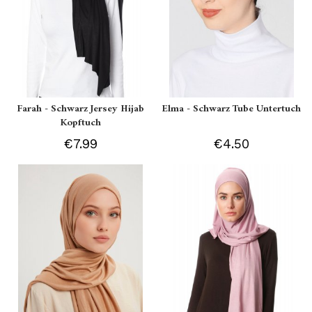
Farah - Schwarz Jersey Hijab
Elma - Schwarz Tube Untertuch
Kopftuch
€7.99
€4.50