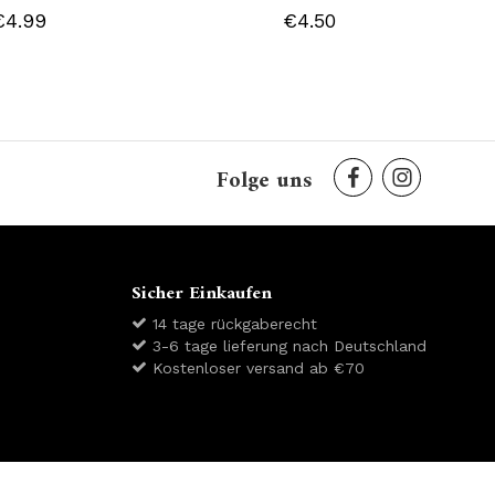
€4.99
€4.50
Folge uns
Sicher Einkaufen
14 tage rückgaberecht
3-6 tage lieferung nach Deutschland
Kostenloser versand ab €70