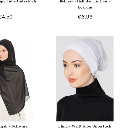
aupe Tube Untertuch
Belinay - Hellblau Turban -
Ecardin
€4.50
€8.99
Hijab - Schwarz
Elma - Weiß Tube Untertuch