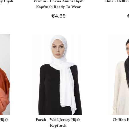
ey Hijab
Yazmin - Cocoa Amira Hijab
Elma - Hellt
Kopftuch Ready To Wear
€4.99
Hijab
Farah - Weiß Jersey Hijab
Chiffon 
Kopftuch