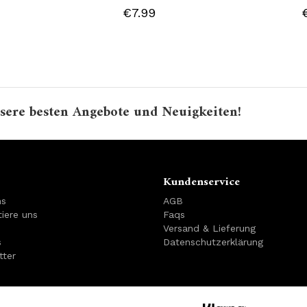
€7.99
sere besten Angebote und Neuigkeiten!
Kundenservice
ns
AGB
iere uns
Faqs
Versand & Lieferung
s
Datenschutzerklärung
tter