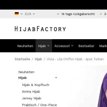
14 tage rückgaberecht
3
Neuheiten
Hijab
Accessori
Bestseller
Mark
Startseite
/
Hijab
/
Viola - Lila Chiffon Hijab - Ayse Turban
Neuheiten
Hijab
Hijab & Kopftuch
Amira Hijab
Jersey Hijab
Praktisch / One-Piece