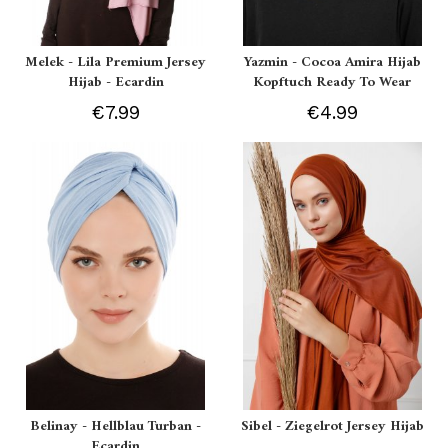
Melek - Lila Premium Jersey
Yazmin - Cocoa Amira Hijab
Hijab - Ecardin
Kopftuch Ready To Wear
€7.99
€4.99
Belinay - Hellblau Turban -
Sibel - Ziegelrot Jersey Hijab
Ecardin