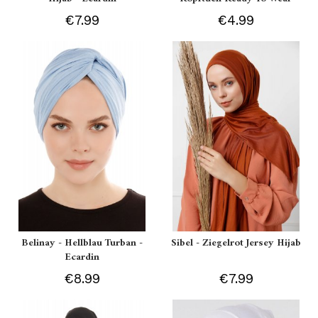
€7.99
€4.99
Belinay - Hellblau Turban -
Sibel - Ziegelrot Jersey Hijab
Ecardin
€8.99
€7.99