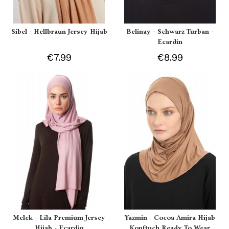
Sibel - Hellbraun Jersey Hijab
Belinay - Schwarz Turban -
Ecardin
€7.99
€8.99
Melek - Lila Premium Jersey
Yazmin - Cocoa Amira Hijab
Hijab - Ecardin
Kopftuch Ready To Wear