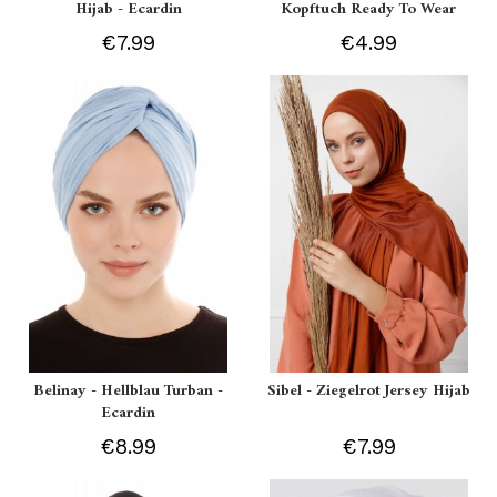
Hijab - Ecardin
Kopftuch Ready To Wear
€7.99
€4.99
Belinay - Hellblau Turban -
Sibel - Ziegelrot Jersey Hijab
Ecardin
€8.99
€7.99