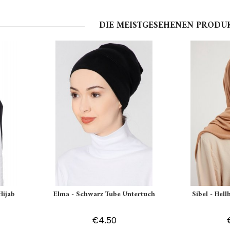
DIE MEISTGESEHENEN PRODU
Hijab
Elma - Schwarz Tube Untertuch
Sibel - Hell
€4.50