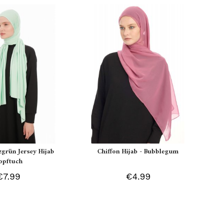
zgrün Jersey Hijab
Chiffon Hijab - Bubblegum
opftuch
€7.99
€4.99