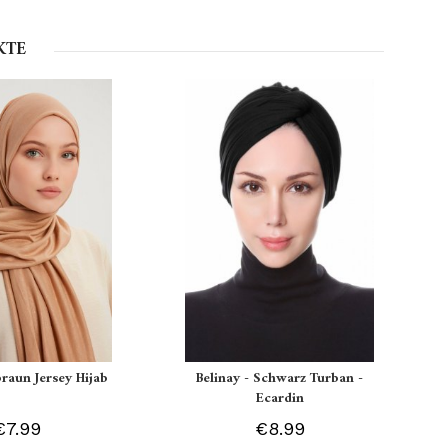
KTE
braun Jersey Hijab
Belinay - Schwarz Turban -
Ecardin
€7.99
€8.99