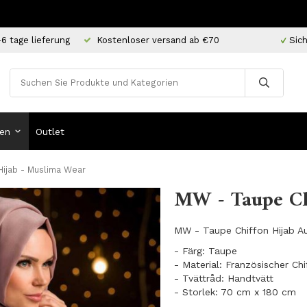
-6 tage lieferung
Kostenloser versand ab €70
Sich
en
Outlet
ijab - Muslima Wear
MW - Taupe Ch
MW - Taupe Chiffon Hijab A
- Färg: Taupe
- Material: Französischer Ch
- Tvättråd: Handtvätt
- Storlek: 70 cm x 180 cm