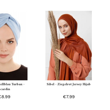
Hellblau Turban -
Sibel - Ziegelrot Jersey Hijab
Ecardin
€8.99
€7.99