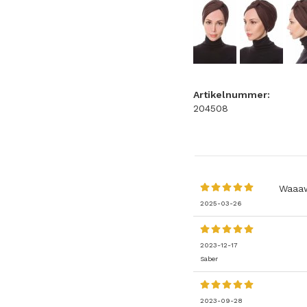
Artikelnummer:
204508
Waaaw 
2025-03-26
2023-12-17
Saber
2023-09-28