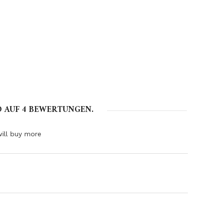
D AUF
4
BEWERTUNGEN.
will buy more