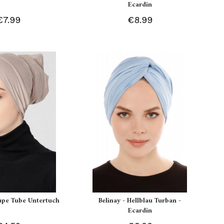
Ecardin
€7.99
€8.99
aupe Tube Untertuch
Belinay - Hellblau Turban -
Ecardin