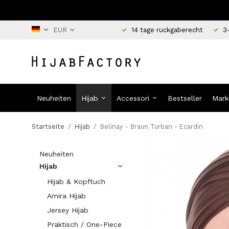
14 tage rückgaberecht
3
Neuheiten
Hijab
Accessori
Bestseller
Mark
Startseite
/
Hijab
/
Belinay - Braun Turban - Ecardin
Neuheiten
Hijab
Hijab & Kopftuch
Amira Hijab
Jersey Hijab
Praktisch / One-Piece