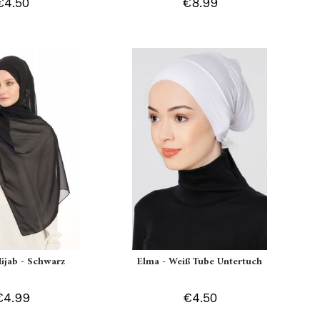
€4.50
€8.99
Hijab - Schwarz
Elma - Weiß Tube Untertuch
€4.99
€4.50