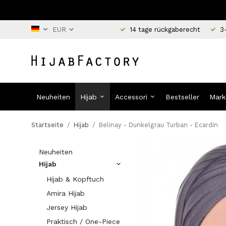
14 tage rückgaberecht
3
Neuheiten
Hijab
Accessori
Bestseller
Mark
Startseite
/
Hijab
/
Belinay - Dunkelgrau Turban - Ecardin
Neuheiten
Hijab
Hijab & Kopftuch
Amira Hijab
Jersey Hijab
Praktisch / One-Piece