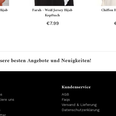
Hijab
Farah - Weiß Jersey Hijab
Chiffon 
Kopftuch
€7.99
sere besten Angebote und Neuigkeiten!
Kundenservice
ns
AGB
iere uns
Faqs
Versand & Lieferung
s
Datenschutzerklärung
tter