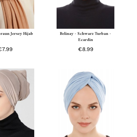
braun Jersey Hijab
Belinay - Schwarz Turban -
Ecardin
€7.99
€8.99