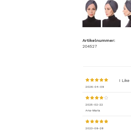
Artikelnummer:
204527
I Like
2026-04-09
2025-02-22
Ana-Maria
2023-09-28