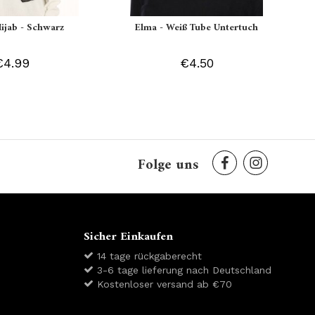
Hijab - Schwarz
Elma - Weiß Tube Untertuch
€4.99
€4.50
Folge uns
Sicher Einkaufen
14 tage rückgaberecht
3-6 tage lieferung nach Deutschland
Kostenloser versand ab €70