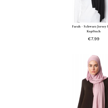
Farah - Schwarz Jersey 
Kopftuch
€7.99