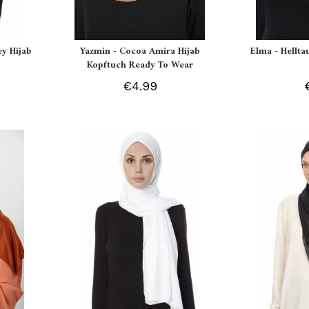
ey Hijab
Yazmin - Cocoa Amira Hijab
Elma - Hellt
Kopftuch Ready To Wear
€4.99